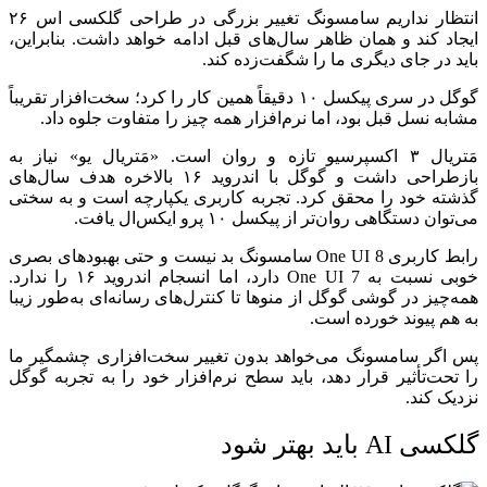
انتظار نداریم سامسونگ تغییر بزرگی در طراحی گلکسی اس ۲۶
ایجاد کند و همان ظاهر سال‌های قبل ادامه خواهد داشت. بنابراین،
باید در جای دیگری ما را شگفت‌زده کند.
گوگل در سری پیکسل ۱۰ دقیقاً همین کار را کرد؛ سخت‌افزار تقریباً
مشابه نسل قبل بود، اما نرم‌افزار همه چیز را متفاوت جلوه داد.
مَتریال ۳ اکسپرسیو تازه و روان است. «مَتریال یو» نیاز به
بازطراحی داشت و گوگل با اندروید ۱۶ بالاخره هدف سال‌های
گذشته خود را محقق کرد. تجربه کاربری یکپارچه است و به سختی
می‌توان دستگاهی روان‌تر از پیکسل ۱۰ پرو ایکس‌ال یافت.
رابط کاربری One UI 8 سامسونگ بد نیست و حتی بهبودهای بصری
خوبی نسبت به One UI 7 دارد، اما انسجام اندروید ۱۶ را ندارد.
همه‌چیز در گوشی گوگل از منوها تا کنترل‌های رسانه‌ای به‌طور زیبا
به هم پیوند خورده است.
پس اگر سامسونگ می‌خواهد بدون تغییر سخت‌افزاری چشمگیر ما
را تحت‌تأثیر قرار دهد، باید سطح نرم‌افزار خود را به تجربه گوگل
نزدیک کند.
گلکسی AI باید بهتر شود